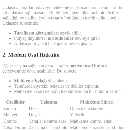
Uzlaşma, tarafların davayı mahkemeye taşımadan önce aralarında
bir anlaşma sağlamasıdır. Bu yöntem, genellikle hızlı bir çözüm
sağladığı ve maliyetlerden tasarruf ettiğinden tercih edilmektedir.
Uzlaşma sürecinde:
Tarafların görüşmeleri
teşvik edilir.
İhtiyaç duyulursa,
arabulucular
devreye girer.
Anlaşmanın yazılı hale getirilmesi sağlanır.
2. Medeni Usul Hukuku
Eğer uzlaşma sağlanamazsa, taraflar
medeni usul hukuk
çerçevesinde dava açabilirler. Bu süreçte:
Mahkeme bylağı
düzenlenir.
Taraflardan gerekli belgeler ve deliller toplanır.
Mahkeme kararı ile konu hakkında nihai bir hüküm verilir.
Özellikler
Uzlaşma
Mahkeme Süreci
Zaman
Hızlı
Daha uzun sürebilir
Maliyet
Düşük
Yüksek
Kontrol
Taraflar kontrol eder
Mahkeme kontrol eder
Nihai Durum
Anlaşma ile son bulur
Mahkeme kararı ile son bulur