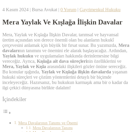
4 Kasım 2024
|
Bursa Avukat
|
0 Yorum
|
Gayrimenkul Hukuku
Mera Yaylak Ve Kışlağa İlişkin Davalar
Mera, Yaylak ve Kışlağa İlişkin Davalar, tarımsal ve hayvansal
üretim açısından son derece önemli olan bu alanların hukukî
çerçevesini anlamak için büyük bir fırsat sunar. Bu yazımızda,
Mera
davaları
nın tanımını ve önemini ele alarak başlayacağız. Ardından,
Yaylak hukuku
ve uygulamaları hakkında derinlemesine bilgi
vereceğiz. Ayrıca,
Kışlağa ait dava süreçleri
nin özelliklerini ve
Mera, Yaylak ve Kışla
arasındaki ilişkileri gözler önüne sereceğiz.
Bu konular ışığında,
Yaylak ve Kışlağa ilişkin davalarda
yaşanan
hukuki süreçleri ve çözüm yöntemlerini detaylı bir biçimde
inceleyeceğiz. Hazırsanız, bu hukukun karmaşık ama bir o kadar da
ilgi çekici dünyasına birlikte dalalım!
İçindekiler
Mera Davalarının Tanımı ve Önemi
Mera Davalarının Tanımı