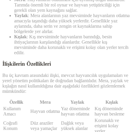
Tarımda önemli bir rol oynar ve hayvan yetiştiriciliği için
gerekli olan yem kaynağını sağlar.
Yaylak
: Mera alanlarının yaz mevsiminde hayvanların otlatma
amacıyla taşındığı daha yüksek yerlerdir. Genellikle yaz
aylarında, daha serin ve zengin ot kaynaklarına sahip
bölgelerde yer alırlar.
Kışlak
: Kış mevsiminde hayvanların barındığı, besin
ihtiyaçlarının karşılandığı alanlardır. Genellikle kış
mevsiminde daha korunaklı ve erişimi kolay olan yerler tercih
edilir.
İlişkilerin Özellikleri
Bu üç kavram arasındaki ilişki, mevcut hayvancılık uygulamaları ve
yerel yönetim politikaları ile doğrudan bağlantılıdır. Mera, yaylak ve
kışlağın nasıl kullanıldığına dair aşağıdaki özellikleri gözlemlemek
mümkündür:
Özellik
Mera
Yaylak
Kışlak
Kullanım
Yaz döneminde
Kış döneminde
Hayvan otlatma
Amacı
hayvan otlatma
hayvan besleme
Korunaklı ve
Coğrafi
Düz araziler
Dağlık veya
erişimi kolay
Konum
veya yamaçlar
yüksek alanlar
yerler