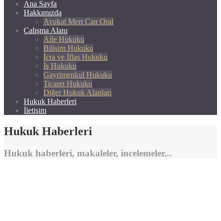
Ana Sayfa
Hakkımızda
Avukat Mert Can Oral
Çalışma Alanı
Aile Hukuku
Bilişim Hukuku
İcra ve İflas Hukuku
İş Hukuku
Gayrimenkul Hukuku
Ticaret Hukuku
Diğer Hukuk Alanları
Hukuk Haberleri
İletişim
Hukuk Haberleri
Hukuk haberleri, makaleler, incelemeler...