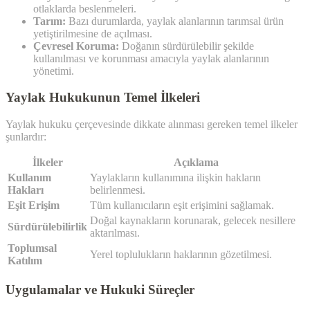
otlaklarda beslenmeleri.
Tarım:
Bazı durumlarda, yaylak alanlarının tarımsal ürün
yetiştirilmesine de açılması.
Çevresel Koruma:
Doğanın sürdürülebilir şekilde
kullanılması ve korunması amacıyla yaylak alanlarının
yönetimi.
Yaylak Hukukunun Temel İlkeleri
Yaylak hukuku çerçevesinde dikkate alınması gereken temel ilkeler
şunlardır:
İlkeler
Açıklama
Kullanım
Yaylakların kullanımına ilişkin hakların
Hakları
belirlenmesi.
Eşit Erişim
Tüm kullanıcıların eşit erişimini sağlamak.
Doğal kaynakların korunarak, gelecek nesillere
Sürdürülebilirlik
aktarılması.
Toplumsal
Yerel toplulukların haklarının gözetilmesi.
Katılım
Uygulamalar ve Hukuki Süreçler