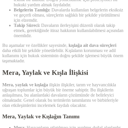
hukuki yardım almak faydalıdır.
Belgelerin Tamlığı:
Davalarda kullanılan belgelerin eksiksiz
ve geçerli olması, süreçlerin sağlıklı bir şekilde yürütülmesi
için elzemdir.
Takip Süreci:
Davaların ilerleyişini düzenli olarak takip
etmek, gerektiğinde itiraz hakkının kullanılabilmesi açısından
önemlidir.
Bu aşamalar ve özellikler sayesinde,
kışlağa ait dava süreçleri
daha etkili bir şekilde yönetilebilir. Kışlaların korunması ve adil
kullanımı için hukuk sisteminin doğru şekilde işlemesi büyük önem
taşımaktadır.
Mera, Yaylak ve Kışla İlişkisi
Mera, yaylak ve kışlağa
ilişkin ilişkiler, tarım ve hayvancılıkla
uğraşan toplumlar için büyük bir öneme sahiptir. Bu ilişkilerin
anlaşılması, bu alanlardaki davaların çözümünde de belirleyici
olmaktadır. Genel olarak bu terimlerin tanımlarını ve birbirleriyle
olan etkileşimlerini incelemek faydalı olacaktır.
Mera, Yaylak ve Kışlağın Tanımı
Mera
: Hayvanların otlatılması için ayrılmış doğal alanlardır.