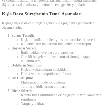
yakından ilişkilidir. Bu nedenle, kışlağa ilişkin hukuki meseleler
diğer pastoral alanların yönetimi ile entegre bir yapıdadır.
Kışla Dava Süreçlerinin Temel Aşamaları
Kışlağa ilişkin dava süreçleri genellikle aşağıdaki aşamalardan
oluşmaktadır:
Sorun Tespiti:
Kışlanın kullanımı ile ilgili sorunların belirlenmesi
Kullanıcıların haklarının ihlal edildiğinin tespiti
Başvuru Süreci:
İlgili mahkemeye başvuru yapılması
Gerekli belgelerin düzenlenmesi (örneğin tapu,
kullanım izni)
Delillerin Sunumu:
Kışlayı kullananların tanıklıkları
Harita ve tespit raporlarının ibrazı
İlk Duruşma:
Mahkeme önünde ilk dinleme
Tarafların iddialarının alınması
İtiraz Süreci:
Karara itiraz durumunda ek belgeler ile yeni kanıtların
sunulması
Yargıtay’a itiraz