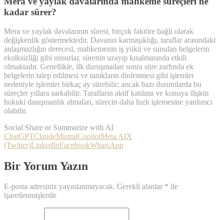
Mera ve yaylak davalarında mahkeme süreçleri ne
kadar sürer?
Mera ve yaylak davalarının süresi, birçok faktöre bağlı olarak
değişkenlik göstermektedir. Davanın karmaşıklığı, taraflar arasındaki
anlaşmazlığın derecesi, mahkemenin iş yükü ve sunulan belgelerin
eksiksizliği gibi unsurlar, sürenin uzayıp kısalmasında etkili
olmaktadır. Genellikle, ilk duruşmadan sonra süre zarfında ek
belgelerin talep edilmesi ve tanıkların dinlenmesi gibi işlemler
nedeniyle işlemler birkaç ay sürebilir; ancak bazı durumlarda bu
süreçler yıllara sarkabilir. Tarafların aktif katılımı ve konuya ilişkin
hukuki danışmanlık almaları, sürecin daha hızlı işlemesine yardımcı
olabilir.
Social Share or Summarize with AI
ChatGPT
Claude
Mistral
Copilot
Meta AI
X
(Twitter)
LinkedIn
Facebook
WhatsApp
Bir Yorum Yazın
E-posta adresiniz yayınlanmayacak.
Gerekli alanlar
*
ile
işaretlenmişlerdir