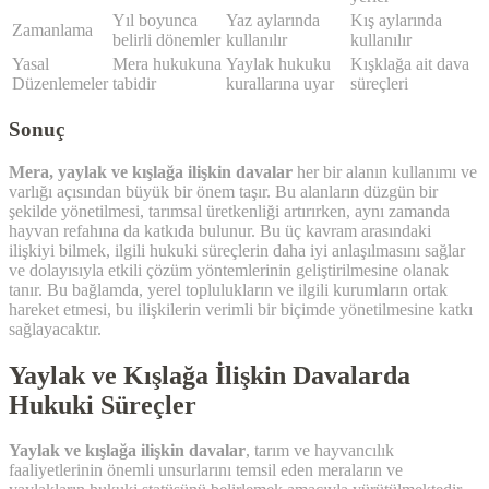
Yıl boyunca
Yaz aylarında
Kış aylarında
Zamanlama
belirli dönemler
kullanılır
kullanılır
Yasal
Mera hukukuna
Yaylak hukuku
Kışklağa ait dava
Düzenlemeler
tabidir
kurallarına uyar
süreçleri
Sonuç
Mera, yaylak ve kışlağa ilişkin davalar
her bir alanın kullanımı ve
varlığı açısından büyük bir önem taşır. Bu alanların düzgün bir
şekilde yönetilmesi, tarımsal üretkenliği artırırken, aynı zamanda
hayvan refahına da katkıda bulunur. Bu üç kavram arasındaki
ilişkiyi bilmek, ilgili hukuki süreçlerin daha iyi anlaşılmasını sağlar
ve dolayısıyla etkili çözüm yöntemlerinin geliştirilmesine olanak
tanır. Bu bağlamda, yerel toplulukların ve ilgili kurumların ortak
hareket etmesi, bu ilişkilerin verimli bir biçimde yönetilmesine katkı
sağlayacaktır.
Yaylak ve Kışlağa İlişkin Davalarda
Hukuki Süreçler
Yaylak ve kışlağa ilişkin davalar
, tarım ve hayvancılık
faaliyetlerinin önemli unsurlarını temsil eden meraların ve