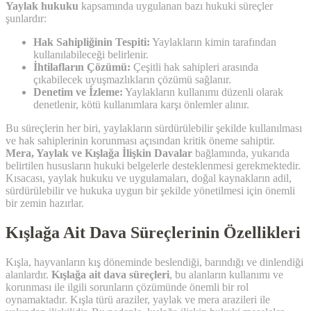
Yaylak hukuku
kapsamında uygulanan bazı hukuki süreçler
şunlardır:
Hak Sahipliğinin Tespiti:
Yaylakların kimin tarafından
kullanılabileceği belirlenir.
İhtilafların Çözümü:
Çeşitli hak sahipleri arasında
çıkabilecek uyuşmazlıkların çözümü sağlanır.
Denetim ve İzleme:
Yaylakların kullanımı düzenli olarak
denetlenir, kötü kullanımlara karşı önlemler alınır.
Bu süreçlerin her biri, yaylakların sürdürülebilir şekilde kullanılması
ve hak sahiplerinin korunması açısından kritik öneme sahiptir.
Mera, Yaylak ve Kışlağa İlişkin Davalar
bağlamında, yukarıda
belirtilen hususların hukuki belgelerle desteklenmesi gerekmektedir.
Kısacası, yaylak hukuku ve uygulamaları, doğal kaynakların adil,
sürdürülebilir ve hukuka uygun bir şekilde yönetilmesi için önemli
bir zemin hazırlar.
Kışlağa Ait Dava Süreçlerinin Özellikleri
Kışla, hayvanların kış döneminde beslendiği, barındığı ve dinlendiği
alanlardır.
Kışlağa ait dava süreçleri
, bu alanların kullanımı ve
korunması ile ilgili sorunların çözümünde önemli bir rol
oynamaktadır. Kışla türü araziler, yaylak ve mera arazileri ile