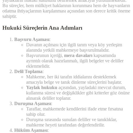
yaylakların hukuki statüsünü belirlemek amacıyla yürütülmektedir.
Bu süreçler, hem mülkiyet haklarının korunması hem de hayvanların
otlatma ihtiyaçlarının karşılanması açısından son derece kritik öneme
sahiptir.
Hukuki Süreçlerin Ana Adımları
Başvuru Aşaması
:
Davanın açılması için ilgili tarım veya köy yerleşim
alanında yetkili mahkemeye başvurulmalıdır.
Başvurunun içeriği,
mera davaları
kapsamında
ayrıntılı olarak hazırlanmalı, ilgili belgeler ve deliller
eklenmelidir.
Delil Toplama
:
Mahkeme, her iki tarafın iddialarını desteklemek
amacıyla belge ve tanık dinleme süreçlerini başlatır.
Yaylak hukuku
açısından, yayladaki mevcut durum,
kullanma süresi ve değişiklikler gibi kriterler göz önüne
alınarak deliller toplanır.
Duruşma Aşaması
:
Taraflar, mahkemede kendilerini ifade etme fırsatına
sahip olur.
Duruşma sırasında sunulan deliller ve tanıklıklar,
mahkeme heyeti tarafından değerlendirilir.
Hüküm Aşaması
: