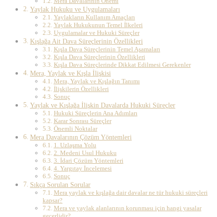
Mera Davalarının Önemi
Yaylak Hukuku ve Uygulamaları
Yaylakların Kullanım Amaçları
Yaylak Hukukunun Temel İlkeleri
Uygulamalar ve Hukuki Süreçler
Kışlağa Ait Dava Süreçlerinin Özellikleri
Kışla Dava Süreçlerinin Temel Aşamaları
Kışla Dava Süreçlerinin Özellikleri
Kışla Dava Süreçlerinde Dikkat Edilmesi Gerekenler
Mera, Yaylak ve Kışla İlişkisi
Mera, Yaylak ve Kışlağın Tanımı
İlişkilerin Özellikleri
Sonuç
Yaylak ve Kışlağa İlişkin Davalarda Hukuki Süreçler
Hukuki Süreçlerin Ana Adımları
Karar Sonrası Süreçler
Önemli Noktalar
Mera Davalarının Çözüm Yöntemleri
1. Uzlaşma Yolu
2. Medeni Usul Hukuku
3. İdari Çözüm Yöntemleri
4. Yargıtay İncelemesi
Sonuç
Sıkça Sorulan Sorular
Mera yaylak ve kışlağa dair davalar ne tür hukuki süreçleri
kapsar?
Mera ve yaylak alanlarının korunması için hangi yasalar
geçerlidir?