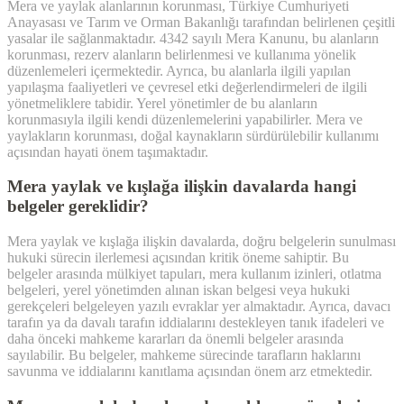
Mera ve yaylak alanlarının korunması, Türkiye Cumhuriyeti
Anayasası ve Tarım ve Orman Bakanlığı tarafından belirlenen çeşitli
yasalar ile sağlanmaktadır. 4342 sayılı Mera Kanunu, bu alanların
korunması, rezerv alanların belirlenmesi ve kullanıma yönelik
düzenlemeleri içermektedir. Ayrıca, bu alanlarla ilgili yapılan
yapılaşma faaliyetleri ve çevresel etki değerlendirmeleri de ilgili
yönetmeliklere tabidir. Yerel yönetimler de bu alanların
korunmasıyla ilgili kendi düzenlemelerini yapabilirler. Mera ve
yaylakların korunması, doğal kaynakların sürdürülebilir kullanımı
açısından hayati önem taşımaktadır.
Mera yaylak ve kışlağa ilişkin davalarda hangi
belgeler gereklidir?
Mera yaylak ve kışlağa ilişkin davalarda, doğru belgelerin sunulması
hukuki sürecin ilerlemesi açısından kritik öneme sahiptir. Bu
belgeler arasında mülkiyet tapuları, mera kullanım izinleri, otlatma
belgeleri, yerel yönetimden alınan iskan belgesi veya hukuki
gerekçeleri belgeleyen yazılı evraklar yer almaktadır. Ayrıca, davacı
tarafın ya da davalı tarafın iddialarını destekleyen tanık ifadeleri ve
daha önceki mahkeme kararları da önemli belgeler arasında
sayılabilir. Bu belgeler, mahkeme sürecinde tarafların haklarını
savunma ve iddialarını kanıtlama açısından önem arz etmektedir.