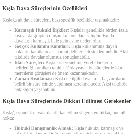
Kışla Dava Süreçlerinin Özellikleri
Kışlağa ait dava süreçleri, bazı spesifik özellikler taşımaktadır:
Karmaşık Hukuki İlişkiler:
Kışlalar genellikle birden fazla
kişi ya da gruptan oluşan kullanıcılara sahiptir. Bu da
davaların karmaşık hale gelmesine neden olur.
Gerçek Kullanım Kanıtları:
Kışla kullanımına dayalı
hakların kanıtlanması, somut delillerle desteklenmelidir. Aksi
takdirde davalar olumsuz sonuçlanabilir.
İdari Süreçler:
Kışlaların yönetimi, yerel idarelerin
belirlediği kurallara tabidir. Dolayısıyla bu süreçlerde idari
mercilerin görüşleri de önem kazanmaktadır.
Zaman Kısıtlaması:
Kışla ile ilgili davalarda, başvuruların
belirli bir süre içinde yapılması gerekmektedir. Aksi takdirde
hak kaybı yaşanabilir.
Kışla Dava Süreçlerinde Dikkat Edilmesi Gerekenler
Kışlağa yönelik davalarda, dikkat edilmesi gereken birkaç önemli
nokta:
Hukuki Danışmanlık Almak:
Kışla hukuku karmaşık ve
teknik bir alandır. Doğru yönlendirme için profesyonel bir