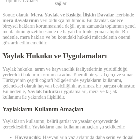
Toplumsal Adalet
sağlar
Sonuç olarak,
Mera, Yaylak ve Kışlağa İlişkin Davalar
içerisinde
mera davalarının
yeri oldukça mühimdir. Bu davalar, sadece
bireysel hakların korunmasında değil, aynı zamanda toplumun genel
menfaatinin gözetilmesinde de hayati bir fonksiyona sahiptir. Bu
nedenle, mera hakları ve bu konudaki hukuki mücadelenin önemi
göz ardı edilmemelidir.
Yaylak Hukuku ve Uygulamaları
Yaylak hukuku, tarım ve hayvancılık faaliyetlerinin yürütüldüğü
yerlerdeki hakların korunması adına önemli bir yasal çerçeve sunar.
Türkiye’nin çeşitli coğrafi bölgelerinde yaylakların kullanımı,
geleneksel olarak hayvan besiciliğinin ayrılmaz bir parçası olmuştur.
Bu nedenle,
Yaylak hukuku
uygulamaları, mera ve kışlak
kullanımı ile yakından ilişkilidir.
Yaylakların Kullanım Amaçları
Yaylakların kullanımı, belirli şartlar ve yasalar çerçevesinde
gerçekleştirilir. Yaylakların ana kullanım amaçları şu şekildedir:
Hayvancılık:
Hayvanların yaz aylarında daha serin ve doğal