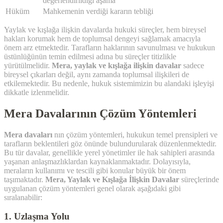
değerlendirildiği aşama
Hüküm
Mahkemenin verdiği kararın tebliği
Yaylak ve kışlağa ilişkin davalarda hukuki süreçler, hem bireysel
hakları korumak hem de toplumsal dengeyi sağlamak amacıyla
önem arz etmektedir. Tarafların haklarının savunulması ve hukukun
üstünlüğünün temin edilmesi adına bu süreçler titizlikle
yürütülmelidir.
Mera, yaylak ve kışlağa ilişkin davalar
sadece
bireysel çıkarları değil, aynı zamanda toplumsal ilişkileri de
etkilemektedir. Bu nedenle, hukuk sistemimizin bu alandaki işleyişi
dikkatle izlenmelidir.
Mera Davalarının Çözüm Yöntemleri
Mera davaları
nın çözüm yöntemleri, hukukun temel prensipleri ve
tarafların beklentileri göz önünde bulundurularak düzenlenmektedir.
Bu tür davalar, genellikle yerel yönetimler ile hak sahipleri arasında
yaşanan anlaşmazlıklardan kaynaklanmaktadır. Dolayısıyla,
meraların kullanımı ve tescili gibi konular büyük bir önem
taşımaktadır.
Mera, Yaylak ve Kışlağa İlişkin Davalar
süreçlerinde
uygulanan çözüm yöntemleri genel olarak aşağıdaki gibi
sıralanabilir:
1. Uzlaşma Yolu