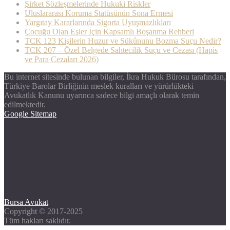
Şirket Sözleşmelerinde Hukuki Riskler
Uluslararası Koruma Statüsünün Sona Ermesi
Yargıtay Kararlarında Sigorta Uyuşmazlıkları
Çocuğu Olan Eşler İçin Kapsamlı Boşanma Rehberi
TCK 123 Kişilerin Huzur ve Sükûnunu Bozma Suçu Nedir?
TCK 207 – Özel Belgede Sahtecilik Suçu ve Cezası (Hapis
ve Para Cezaları 2026)
Bu internet sitesinde bulunan bilgiler, İkra Hukuk Bürosu tarafından,
Türkiye Barolar Birliğinin meslek kuralları ve yürürlükteki
Avukatlık Kanunu uyarınca sadece bilgi amaçlı olarak temin
edilmektedir.
Google Sitemap
Bursa Avukat
Copyright © 2017-2025
Tüm hakları saklıdır.