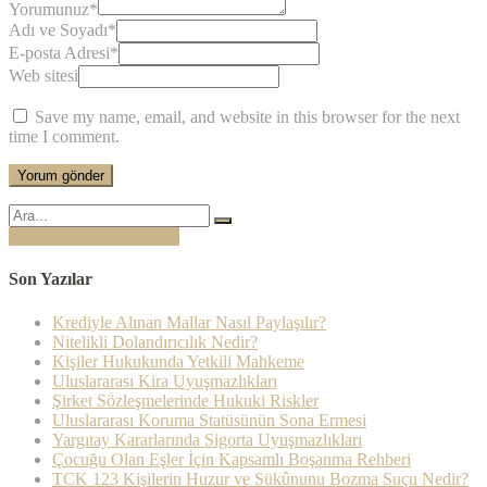
Yorumunuz
*
Adı ve Soyadı
*
E-posta Adresi
*
Web sitesi
Save my name, email, and website in this browser for the next
time I comment.
Şunu
ara:
HARİTADA OFİSİMİZ
Son Yazılar
Krediyle Alınan Mallar Nasıl Paylaşılır?
Nitelikli Dolandırıcılık Nedir?
Kişiler Hukukunda Yetkili Mahkeme
Uluslararası Kira Uyuşmazlıkları
Şirket Sözleşmelerinde Hukuki Riskler
Uluslararası Koruma Statüsünün Sona Ermesi
Yargıtay Kararlarında Sigorta Uyuşmazlıkları
Çocuğu Olan Eşler İçin Kapsamlı Boşanma Rehberi
TCK 123 Kişilerin Huzur ve Sükûnunu Bozma Suçu Nedir?