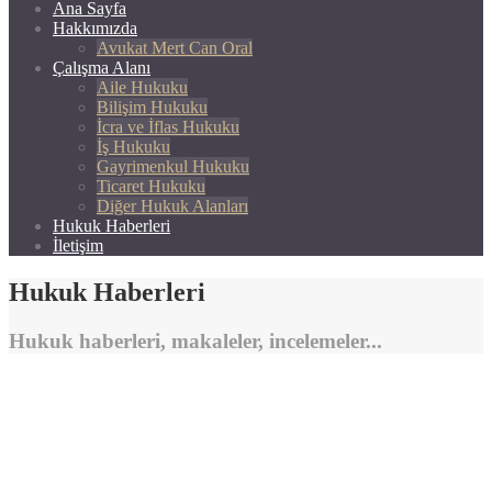
Ana Sayfa
Hakkımızda
Avukat Mert Can Oral
Çalışma Alanı
Aile Hukuku
Bilişim Hukuku
İcra ve İflas Hukuku
İş Hukuku
Gayrimenkul Hukuku
Ticaret Hukuku
Diğer Hukuk Alanları
Hukuk Haberleri
İletişim
Hukuk Haberleri
Hukuk haberleri, makaleler, incelemeler...