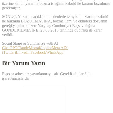
üzerine kanun yararına bozma isteğinin kabulü ile kararın bozulması
gerekmiştir
.
SONUÇ: Yukarıda açıklanan nedenlerle temyiz itirazlarının kabulü
ile hükmün BOZULMASINA, bozma ilamı ve ekindeki dosyanın
gereği yapılmak üzere Yargıtay Cumhuriyet Başsavcılığına
GÖNDERİLMESİNE, 25.05.2015 tarihinde oybirliği ile karar
verildi.
Social Share or Summarize with AI
ChatGPT
Claude
Mistral
Copilot
Meta AI
X
(Twitter)
LinkedIn
Facebook
WhatsApp
Bir Yorum Yazın
E-posta adresiniz yayınlanmayacak.
Gerekli alanlar
*
ile
işaretlenmişlerdir