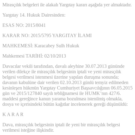
Mirasçılık belgeleri ile alakalı Yargıtay kararı aşağıda yer almaktadır.
Yargıtay 14. Hukuk Dairesinden:
ESAS NO: 2015/8041
KARAR NO: 2015/5795 YARGITAY İLAMI
MAHKEMESİ: Karacabey Sulh Hukuk
Mahkemesi TARİHİ: 02/10/2013
Davacılar vekili tarafından, davalı aleyhine 30.07.2013 gününde
verilen dilekçe ile mirasçılık belgesinin iptali ve yeni mirasçılık
belgesi verilmesi istenmesi üzerine yapılan duruşma sonunda;
davanın kabulüne dair verilen 02.10.2013 günlü temyiz edilmeden
kesinleşen hükmün Yargıtay Cumhuriyet Başsavcılığının 06.05.2015
gün ve 2015/127840 sayılı tebliğnamesi ile HUMK’nın 427/6.
maddesi gereğince kanun yarama bozulması istenilmiş olmakla,
dosya ve içerisindeki bütün kağıtlar incelenerek gereği düşünüldü:
K A R A R
Dava, mirasçılık belgesinin iptali ile yeni bir mirasçılık belgesi
verilmesi isteğine ilişkindir.