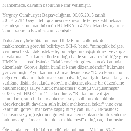
Mahkemece, davanın kabulüne karar verilmiştir.
Yargıtay Cumhuriyet Başsavcılığının, 06.05.2015 tarihli,
2015/127840 sayılı tebliğnamesi ile süresinde temyiz edilmeksizin
kesinleşmiş bulunan hükmün HUMK’nın 427/6. Maddesi uyarınca
kanun yararına bozulmasını istemiştir.
Daha önce yürürlükte bulunan HUMK’nın sulh hukuk
mahkemesinin görevini belirleyen 8/II-6. bendi “mirasçılık belgesi
verilmesi hakkındaki isteklerle, bu belgenin değiştirilmesi veya iptali
davalarına…” bakar şeklinde olduğu halde sonradan yürürlüğe giren
HMK’nın 1. maddesinde, “Mahkemelerin görevi, ancak kanunla
düzenlenir. Göreve ilişkin kurallar kamu düzenindendir” hükmüne
yer verilmiştir. Aynı kanunun 2. maddesinde ise “Dava konusunun
değer ve miktarına bakılmaksızın malvarlığına ilişkin davalarla, şahıs
varlığına ilişkin davalarda görevli mahkeme, aksine bir düzenleme
bulunmadıkça asliye hukuk mahkemesi” olduğu vurgulanmıştır.
6100 sayılı HMK’nın 4/1-ç bendinde, “Bu kanun ile diğer
kanunların, sulh hukuk mahkemesi veya sulh hukuk hakimini
görevlendirdiği davalara sulh hukuk mahkemesi bakar” yine aynı
kanunun, görevli mahkeme başlığını taşıyan 383/1. Fıkrasında;
“çekişmesiz yargı işlerinde görevli mahkeme, aksine bir düzenleme
bulunmadığı sürece sulh hukuk mahkemesi” olduğu açıklanmıştır.
Öte yandan genel hüküm niteliğinde bulunan TMK’nın 598/1