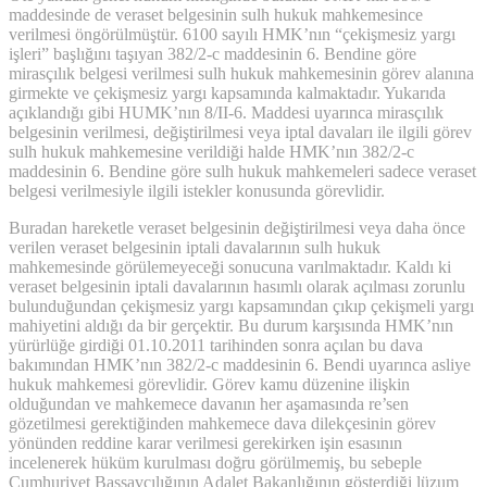
maddesinde de veraset belgesinin sulh hukuk mahkemesince
verilmesi öngörülmüştür. 6100 sayılı HMK’nın “çekişmesiz yargı
işleri” başlığını taşıyan 382/2-c maddesinin 6. Bendine göre
mirasçılık belgesi verilmesi sulh hukuk mahkemesinin görev alanına
girmekte ve çekişmesiz yargı kapsamında kalmaktadır. Yukarıda
açıklandığı gibi HUMK’nın 8/II-6. Maddesi uyarınca mirasçılık
belgesinin verilmesi, değiştirilmesi veya iptal davaları ile ilgili görev
sulh hukuk mahkemesine verildiği halde HMK’nın 382/2-c
maddesinin 6. Bendine göre sulh hukuk mahkemeleri sadece veraset
belgesi verilmesiyle ilgili istekler konusunda görevlidir.
Buradan hareketle veraset belgesinin değiştirilmesi veya daha önce
verilen veraset belgesinin iptali davalarının sulh hukuk
mahkemesinde görülemeyeceği sonucuna varılmaktadır. Kaldı ki
veraset belgesinin iptali davalarının hasımlı olarak açılması zorunlu
bulunduğundan çekişmesiz yargı kapsamından çıkıp çekişmeli yargı
mahiyetini aldığı da bir gerçektir. Bu durum karşısında HMK’nın
yürürlüğe girdiği 01.10.2011 tarihinden sonra açılan bu dava
bakımından HMK’nın 382/2-c maddesinin 6. Bendi uyarınca asliye
hukuk mahkemesi görevlidir. Görev kamu düzenine ilişkin
olduğundan ve mahkemece davanın her aşamasında re’sen
gözetilmesi gerektiğinden mahkemece dava dilekçesinin görev
yönünden reddine karar verilmesi gerekirken işin esasının
incelenerek hüküm kurulması doğru görülmemiş, bu sebeple
Cumhuriyet Başsavcılığının Adalet Bakanlığının gösterdiği lüzum