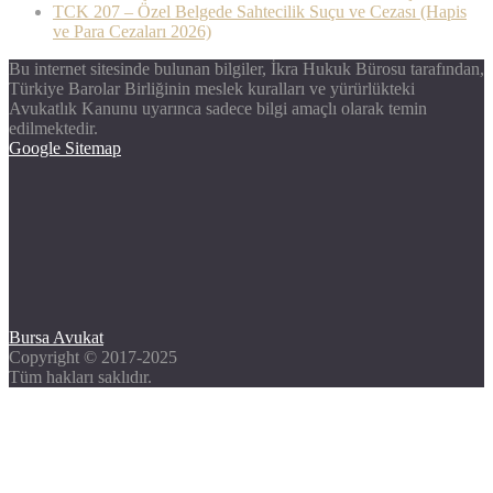
TCK 207 – Özel Belgede Sahtecilik Suçu ve Cezası (Hapis
ve Para Cezaları 2026)
Bu internet sitesinde bulunan bilgiler, İkra Hukuk Bürosu tarafından,
Türkiye Barolar Birliğinin meslek kuralları ve yürürlükteki
Avukatlık Kanunu uyarınca sadece bilgi amaçlı olarak temin
edilmektedir.
Google Sitemap
Bursa Avukat
Copyright © 2017-2025
Tüm hakları saklıdır.