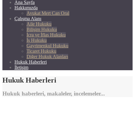
Ana Sayfa
Hakkımızda
Avukat Mert Can Oral
Çalışma Alanı
Aile Hukuku
Bilişim Hukuku
İcra ve İflas Hukuku
İş Hukuku
Gayrimenkul Hukuku
Ticaret Hukuku
Diğer Hukuk Alanları
Hukuk Haberleri
İletişim
Hukuk Haberleri
Hukuk haberleri, makaleler, incelemeler...