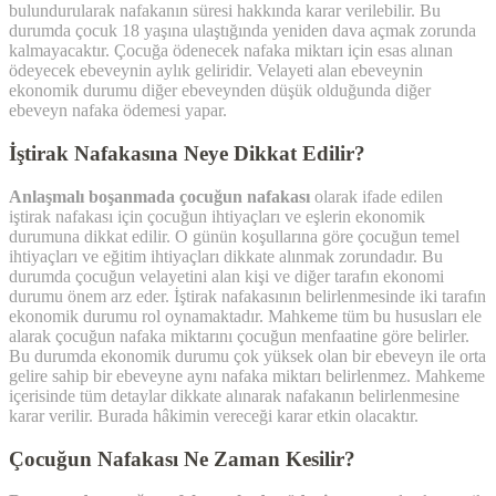
bulundurularak nafakanın süresi hakkında karar verilebilir. Bu
durumda çocuk 18 yaşına ulaştığında yeniden dava açmak zorunda
kalmayacaktır. Çocuğa ödenecek nafaka miktarı için esas alınan
ödeyecek ebeveynin aylık geliridir. Velayeti alan ebeveynin
ekonomik durumu diğer ebeveynden düşük olduğunda diğer
ebeveyn nafaka ödemesi yapar.
İştirak Nafakasına Neye Dikkat Edilir?
Anlaşmalı boşanmada çocuğun nafakası
olarak ifade edilen
iştirak nafakası için çocuğun ihtiyaçları ve eşlerin ekonomik
durumuna dikkat edilir. O günün koşullarına göre çocuğun temel
ihtiyaçları ve eğitim ihtiyaçları dikkate alınmak zorundadır. Bu
durumda çocuğun velayetini alan kişi ve diğer tarafın ekonomi
durumu önem arz eder. İştirak nafakasının belirlenmesinde iki tarafın
ekonomik durumu rol oynamaktadır. Mahkeme tüm bu hususları ele
alarak çocuğun nafaka miktarını çocuğun menfaatine göre belirler.
Bu durumda ekonomik durumu çok yüksek olan bir ebeveyn ile orta
gelire sahip bir ebeveyne aynı nafaka miktarı belirlenmez. Mahkeme
içerisinde tüm detaylar dikkate alınarak nafakanın belirlenmesine
karar verilir. Burada hâkimin vereceği karar etkin olacaktır.
Çocuğun Nafakası Ne Zaman Kesilir?