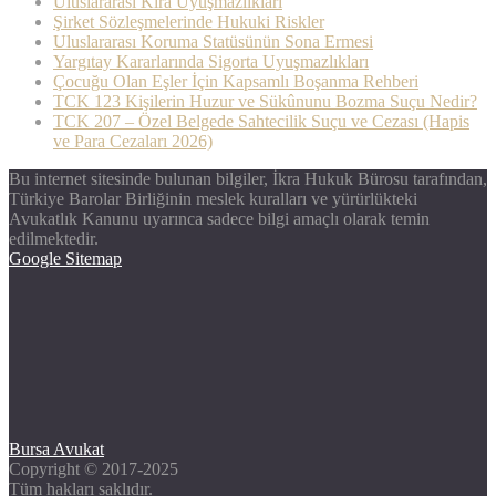
Uluslararası Kira Uyuşmazlıkları
Şirket Sözleşmelerinde Hukuki Riskler
Uluslararası Koruma Statüsünün Sona Ermesi
Yargıtay Kararlarında Sigorta Uyuşmazlıkları
Çocuğu Olan Eşler İçin Kapsamlı Boşanma Rehberi
TCK 123 Kişilerin Huzur ve Sükûnunu Bozma Suçu Nedir?
TCK 207 – Özel Belgede Sahtecilik Suçu ve Cezası (Hapis
ve Para Cezaları 2026)
Bu internet sitesinde bulunan bilgiler, İkra Hukuk Bürosu tarafından,
Türkiye Barolar Birliğinin meslek kuralları ve yürürlükteki
Avukatlık Kanunu uyarınca sadece bilgi amaçlı olarak temin
edilmektedir.
Google Sitemap
Bursa Avukat
Copyright © 2017-2025
Tüm hakları saklıdır.