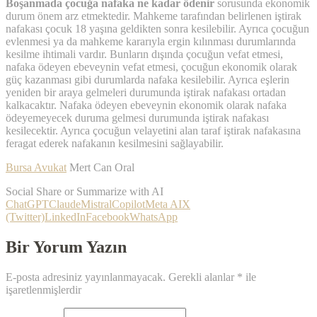
Boşanmada çocuğa nafaka ne kadar ödenir
sorusunda ekonomik
durum önem arz etmektedir. Mahkeme tarafından belirlenen iştirak
nafakası çocuk 18 yaşına geldikten sonra kesilebilir. Ayrıca çocuğun
evlenmesi ya da mahkeme kararıyla ergin kılınması durumlarında
kesilme ihtimali vardır. Bunların dışında çocuğun vefat etmesi,
nafaka ödeyen ebeveynin vefat etmesi, çocuğun ekonomik olarak
güç kazanması gibi durumlarda nafaka kesilebilir. Ayrıca eşlerin
yeniden bir araya gelmeleri durumunda iştirak nafakası ortadan
kalkacaktır. Nafaka ödeyen ebeveynin ekonomik olarak nafaka
ödeyemeyecek duruma gelmesi durumunda iştirak nafakası
kesilecektir. Ayrıca çocuğun velayetini alan taraf iştirak nafakasına
feragat ederek nafakanın kesilmesini sağlayabilir.
Bursa Avukat
Mert Can Oral
Social Share or Summarize with AI
ChatGPT
Claude
Mistral
Copilot
Meta AI
X
(Twitter)
LinkedIn
Facebook
WhatsApp
Bir Yorum Yazın
E-posta adresiniz yayınlanmayacak.
Gerekli alanlar
*
ile
işaretlenmişlerdir