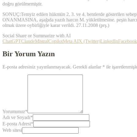
doğru görülmemiştir.
SONUÇ:Temyiz edilen hükmün 2, 3. ve 4. bentlerde gösterilen sebep
ONANMASINA, aşağıda yazılı harcın M. yükletilmesine. peşin harcın ma
olmak üzere oybirliğiyle karar verildi. 27.11.2008 (prş.)
Social Share or Summarize with AI
ChatGPT
Claude
Mistral
Copilot
Meta AI
X (Twitter)
LinkedIn
Facebook
Bir Yorum Yazın
E-posta adresiniz yayınlanmayacak.
Gerekli alanlar
*
ile işaretlenmişl
Yorumunuz
*
Adı ve Soyadı
*
E-posta Adresi
*
Web sitesi