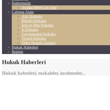
Hakkımızda
Avukat Mert Can Oral
Çalışma Alanı
Aile Hukuku
Bilişim Hukuku
İcra ve İflas Hukuku
İş Hukuku
Gayrimenkul Hukuku
Ticaret Hukuku
Diğer Hukuk Alanları
Hukuk Haberleri
İletişim
Hukuk Haberleri
Hukuk haberleri, makaleler, incelemeler...