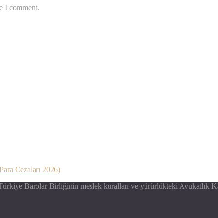
me I comment.
Para Cezaları 2026)
 Türkiye Barolar Birliğinin meslek kuralları ve yürürlükteki Avukatlık 