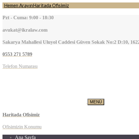
Hemen Arayın
Haritada Ofisimiz
Pzt - Cuma: 9:00 - 18:30
avukat@ikralaw.com
Sakarya Mahallesi Uluyol Caddesi Güven Sokak No:2 D:10, 16
0553 271 5789
Telefon Numarası
MENÜ
Haritada Ofisimiz
Ofisimizin Konumu
Ana Sayfa