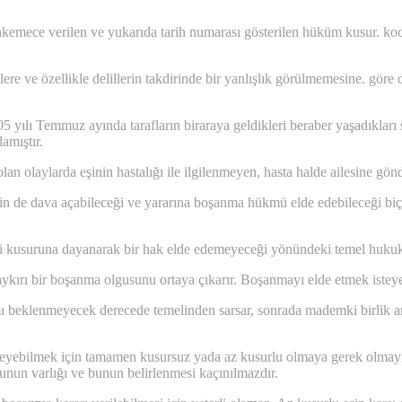
kemece verilen ve yukarıda tarih numarası gösterilen hüküm kusur. ko
re ve özellikle delillerin takdirinde bir yanlışlık görülmemesine. göre
yılı Temmuz ayında tarafların biraraya geldikleri beraber yaşadıkları 
amıştır.
 olan olaylarda eşinin hastalığı ile ilgilenmeyen, hasta halde ailesine g
de dava açabileceği ve yararına boşanma hükmü elde edebileceği b
kusuruna dayanarak bir hak elde edemeyeceği yönündeki temel hukuk i
 aykırı bir boşanma olgusunu ortaya çıkarır. Boşanmayı elde etmek isteyen
vamı beklenmeyecek derecede temelinden sarsar, sonrada mademki birlik 
ebilmek için tamamen kusursuz yada az kusurlu olmaya gerek olmayıp
runun varlığı ve bunun belirlenmesi kaçınılmazdır.