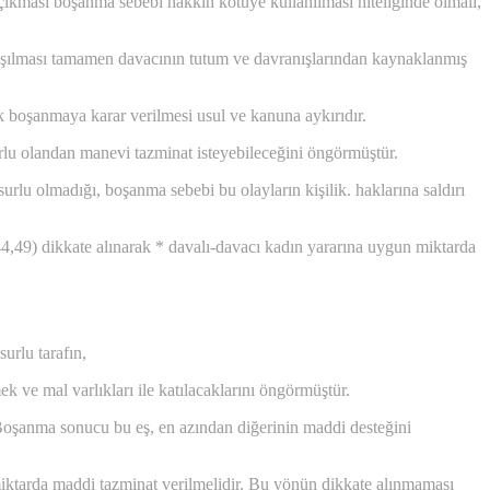
ı çıkması boşanma sebebi hakkın kötüye kullanılması niteliğinde olmalı,
laşılması tamamen davacının tutum ve davranışlarından kaynaklanmış
boşanmaya karar verilmesi usul ve kanuna aykırıdır.
lu olandan manevi tazminat isteyebileceğini öngörmüştür.
surlu olmadığı, boşanma sebebi bu olayların kişilik. haklarına saldırı
44,49) dikkate alınarak * davalı-davacı kadın yararına uygun miktarda
rlu tarafın,
ek ve mal varlıkları ile katılacaklarını öngörmüştür.
 Boşanma sonucu bu eş, en azından diğerinin maddi desteğini
iktarda maddi tazminat verilmelidir. Bu yönün dikkate alınmaması