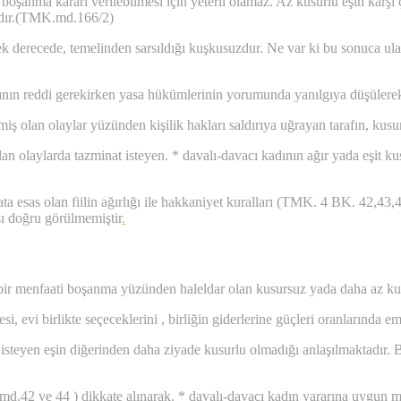
 boşanma kararı verilebilmesi için yeterli olamaz. Az kusurlu eşin karş
lıdır.(TMK.md.166/2)
cek derecede, temelinden sarsıldığı kuşkusuzdur. Ne var ki bu sonuca u
ın reddi gerekirken yasa hükümlerinin yorumunda yanılgıya düşülerek 
lan olaylar yüzünden kişilik hakları saldırıya uğrayan tarafın, kusur
lan olaylarda tazminat isteyen. * davalı-davacı kadının ağır yada eşit ku
 esas olan fiilin ağırlığı ile hakkaniyet kuralları (TMK. 4 BK. 42,43,
ı doğru görülmemiştir
.
 menfaati boşanma yüzünden haleldar olan kusursuz yada daha az kusu
, evi birlikte seçeceklerini , birliğin giderlerine güçleri oranlarında em
isteyen eşin diğerinden daha ziyade kusurlu olmadığı anlaşılmaktadır.
d.42 ve 44 ) dikkate alınarak. * davalı-davacı kadın yararına uygun m