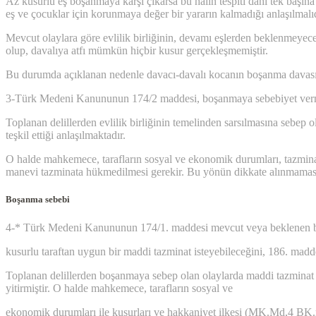
Az kusurlu eş boşanmaya karşı çıkarsa bu halin tespiti dahi tek başına
eş ve çocuklar için korunmaya değer bir yararın kalmadığı anlaşılma
Mevcut olaylara göre evlilik birliğinin, devamı eşlerden beklenmeye
olup, davalıya atfı mümkün hiçbir kusur gerçekleşmemiştir.
Bu durumda açıklanan nedenle davacı-davalı kocanın boşanma davasın
3-Türk Medeni Kanununun 174/2 maddesi, boşanmaya sebebiyet vermiş o
Toplanan delillerden evlilik birliğinin temelinden sarsılmasına sebep o
teşkil ettiği anlaşılmaktadır.
O halde mahkemece, tarafların sosyal ve ekonomik durumları, tazminata
manevi tazminata hükmedilmesi gerekir. Bu yönün dikkate alınmamas
Boşanma sebebi
4-* Türk Medeni Kanununun 174/1. maddesi mevcut veya beklenen bir
kusurlu taraftan uygun bir maddi tazminat isteyebileceğini, 186. maddesi
Toplanan delillerden boşanmaya sebep olan olaylarda maddi tazminat 
yitirmiştir. O halde mahkemece, tarafların sosyal ve
ekonomik durumları ile kusurları ve hakkaniyet ilkesi (MK.Md,4 BK.m