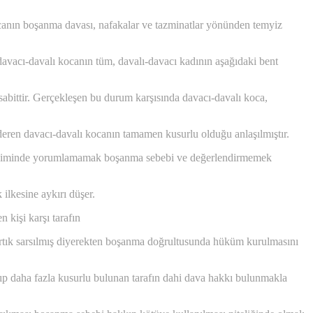
canın boşanma davası, nafakalar ve tazminatlar yönünden temyiz
 davacı-davalı kocanın tüm, davalı-davacı kadının aşağıdaki bent
sabittir. Gerçekleşen bu durum karşısında davacı-davalı koca,
önderen davacı-davalı kocanın tamamen kusurlu olduğu anlaşılmıştır.
içiminde yorumlamamak boşanma sebebi ve değerlendirmemek
lkesine aykırı düşer.
 kişi karşı tarafın
artık sarsılmış diyerekten boşanma doğrultusunda hüküm kurulmasını
 daha fazla kusurlu bulunan tarafın dahi dava hakkı bulunmakla