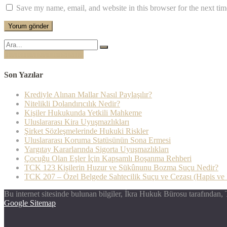
Save my name, email, and website in this browser for the next ti
Şunu
ara:
HARİTADA OFİSİMİZ
Son Yazılar
Krediyle Alınan Mallar Nasıl Paylaşılır?
Nitelikli Dolandırıcılık Nedir?
Kişiler Hukukunda Yetkili Mahkeme
Uluslararası Kira Uyuşmazlıkları
Şirket Sözleşmelerinde Hukuki Riskler
Uluslararası Koruma Statüsünün Sona Ermesi
Yargıtay Kararlarında Sigorta Uyuşmazlıkları
Çocuğu Olan Eşler İçin Kapsamlı Boşanma Rehberi
TCK 123 Kişilerin Huzur ve Sükûnunu Bozma Suçu Nedir?
TCK 207 – Özel Belgede Sahtecilik Suçu ve Cezası (Hapis ve 
Bu internet sitesinde bulunan bilgiler, İkra Hukuk Bürosu tarafından,
Google Sitemap