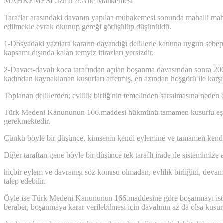
MAHKEMESİ :İzmir 4.Aile Mahkemesi
Taraflar arasındaki davanın yapılan muhakemesi sonunda mahalli mah
edilmekle evrak okunup gereği görüşülüp düşünüldü.
1-Dosyadaki yazılara kararın dayandığı delillerle kanuna uygun sebeple
kapsamı dışında kalan temyiz itirazları yersizdir.
2-Davacı-davalı koca tarafından açılan boşanma davasından sonra 2005 
kadından kaynaklanan kusurları affetmiş, en azından hoşgörü ile karşıl
Toplanan delillerden; evlilik birliğinin temelinden sarsılmasına neden
Türk Medeni Kanununun 166.maddesi hükmünü tamamen kusurlu eşin 
gerekmektedir.
Çünkü böyle bir düşünce, kimsenin kendi eylemine ve tamamen kendi 
Diğer taraftan gene böyle bir düşünce tek taraflı irade ile sistemimize
hiçbir eylem ve davranışı söz konusu olmadan, evlilik birliğini, de
talep edebilir.
Öyle ise Türk Medeni Kanununun 166.maddesine göre boşanmayı istey
beraber, boşanmaya karar verilebilmesi için davalının az da olsa kusu