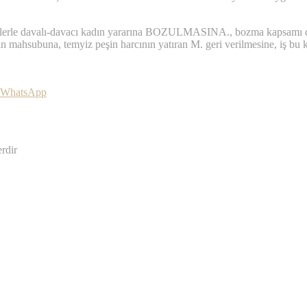
lerle davalı-davacı kadın yararına BOZULMASINA., bozma kapsamı dışı
hsubuna, temyiz peşin harcının yatıran M. geri verilmesine, iş bu kar
WhatsApp
erdir